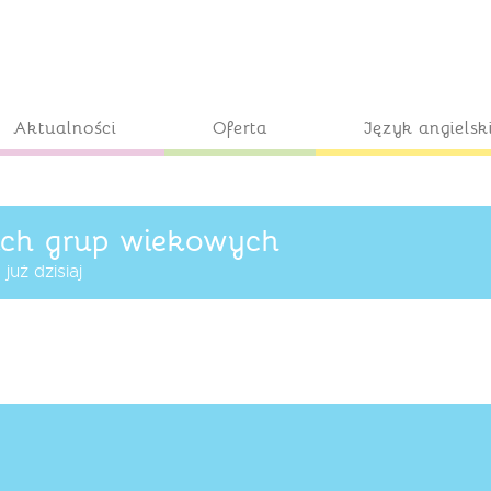
Aktualności
Oferta
Język angielsk
ich grup wiekowych
uż dzisiaj