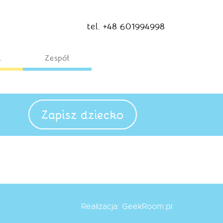
tel. +48 601994998
i
Zespół
Zapisz dziecko
Realizacja:
GeekRoom.pl