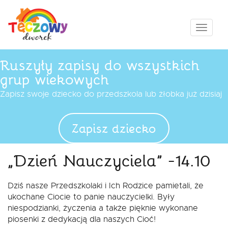
Przejdź
do
treści
Pokaż
menu
Ruszyły zapisy do wszystkich
grup wiekowych
Zapisz swoje dziecko do przedszkola lub żłobka już dzisiaj
Zapisz dziecko
„Dzień Nauczyciela” -14.10
Dziś nasze Przedszkolaki i Ich Rodzice pamietali, że
ukochane Ciocie to panie nauczycielki. Były
niespodzianki, życzenia a także pięknie wykonane
piosenki z dedykacją dla naszych Cioć!