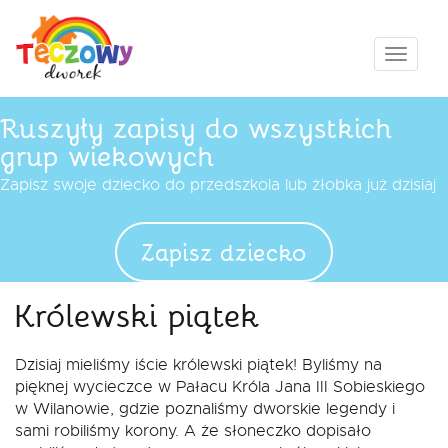
Przejdź
do
treści
Pokaż
menu
Ruszyły zapisy do wszystkich
grup wiekowych
Zapisz swoje dziecko do przedszkola lub żłobka już dzisiaj
Zapisz dziecko
Królewski piątek
Dzisiaj mieliśmy iście królewski piątek! Byliśmy na
pięknej wycieczce w Pałacu Króla Jana III Sobieskiego
w Wilanowie, gdzie poznaliśmy dworskie legendy i
sami robiliśmy korony. A że słoneczko dopisało