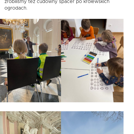
zrobiliśmy też cudowny spacer po królewskich
ogrodach.