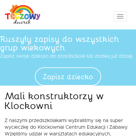
Przejdź
do
treści
Pokaż
menu
Ruszyły zapisy do wszystkich
grup wiekowych
Zapisz swoje dziecko do przedszkola lub żłobka już dzisiaj
Zapisz dziecko
Mali konstruktorzy w
Klockowni
Z naszymi przedszkolakami wybraliśmy się na super
wycieczkę do Klockowniai Centrum Edukacji i Zabawy.
Wzięliśmy udział w warsztatach edukacyjnych,