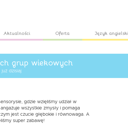
Aktualności
Oferta
Język angielsk
ich grup wiekowych
uż dzisiaj
ensorysie, gdzie wzięliśmy udział w
y angażuje wszystkie zmysły i pomaga
 czym jest czucie głębokie i równowaga. A
ieliśmy super zabawę!