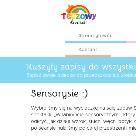
Przejdź
do
treści
Strona główna
Przejdź
Kontakt
do
treści
Ruszyły zapisy do wszystk
Zapisz swoje dziecko do przedszkola lub żłobka j
Sensorysie :)
Wybraliśmy się na wycieczkę na salę zabaw S
spektaklu „W labiryncie sensorycznym”, któr
odkryć, jak działa wzrok, słuch, węch, dotyk,
po seansie hulaliśmy po całej przestrzeni i m