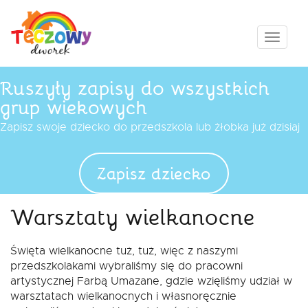
Przejdź
do
treści
Pokaż
menu
Ruszyły zapisy do wszystkich
grup wiekowych
Zapisz swoje dziecko do przedszkola lub żłobka już dzisiaj
Zapisz dziecko
Warsztaty wielkanocne
Święta wielkanocne tuż, tuż, więc z naszymi
przedszkolakami wybraliśmy się do pracowni
artystycznej Farbą Umazane, gdzie wzięliśmy udział w
warsztatach wielkanocnych i własnoręcznie